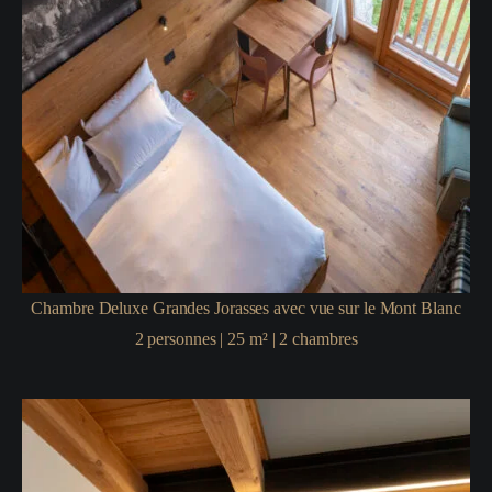
Chambre Deluxe Grandes Jorasses avec vue sur le Mont Blanc
2
personnes
|
25
m²
|
2
chambres