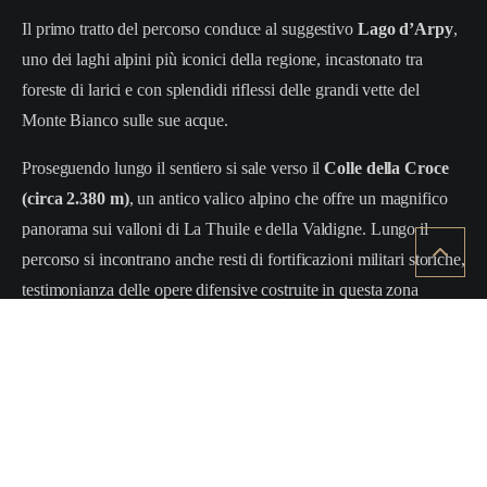
Il primo tratto del percorso conduce al suggestivo
Lago d’Arpy
,
uno dei laghi alpini più iconici della regione, incastonato tra
foreste di larici e con splendidi riflessi delle grandi vette del
Monte Bianco sulle sue acque.
Proseguendo lungo il sentiero si sale verso il
Colle della Croce
(circa 2.380 m)
, un antico valico alpino che offre un magnifico
panorama sui valloni di La Thuile e della Valdigne. Lungo il
percorso si incontrano anche resti di fortificazioni militari storiche,
testimonianza delle opere difensive costruite in questa zona
alpina.
Il rientro avviene nuovamente verso il Lago d’Arpy e il Colle San
Carlo, completando un
anello escursionistico panoramico
che
unisce natura, storia e viste spettacolari sulle montagne della
Valle d’Aosta
.