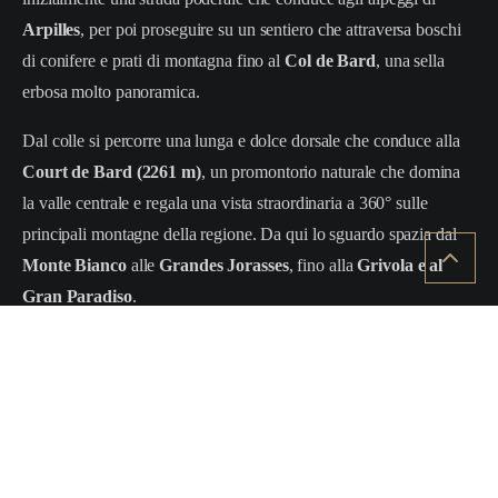
Arpilles
, per poi proseguire su un sentiero che attraversa boschi
di conifere e prati di montagna fino al
Col de Bard
, una sella
erbosa molto panoramica.
Dal colle si percorre una lunga e dolce dorsale che conduce alla
Court de Bard (2261 m)
, un promontorio naturale che domina
la valle centrale e regala una vista straordinaria a 360° sulle
principali montagne della regione. Da qui lo sguardo spazia dal
Monte Bianco
alle
Grandes Jorasses
, fino alla
Grivola e al
Gran Paradiso
.
Il sentiero è ben segnalato e presenta una salita graduale,
rendendolo adatto a escursionisti con un minimo di allenamento.
L’ampio panorama e i vasti prati d’alta quota rendono questa
escursione una meta perfetta per chi desidera vivere la montagna
con calma e ammirare alcuni dei paesaggi più spettacolari della