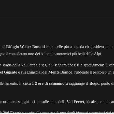
ta al
Rifugio Walter Bonatti
è una delle più amate da chi desidera ammira
ifugio è considerato uno dei balconi panoramici più belli delle Alpi.
la strada della Val Ferret, e segue il sentiero che risale gradualmente il ve
el Gigante e sui ghiacciai del Monte Bianco
, rendendo il percorso un’
allenamento. In circa
1-2 ore di cammino
si raggiunge il rifugio, punto di
traordinaria sui ghiacciai e sulle cime della
Val Ferret
, ideale per una pa
 la
Val Ferret
e partire alla scoperta di uno degli itinerari escursionistici 