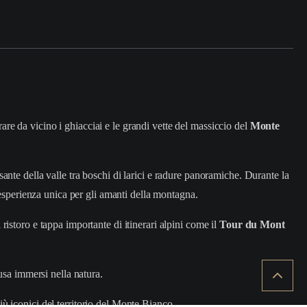
re da vicino i ghiacciai e le grandi vette del massiccio del
Monte
rsante della valle tra boschi di larici e radure panoramiche. Durante la
esperienza unica per gli amanti della montagna.
 ristoro e tappa importante di itinerari alpini come il
Tour du Mont
usa immersi nella natura.
più iconici del territorio del Monte Bianco.