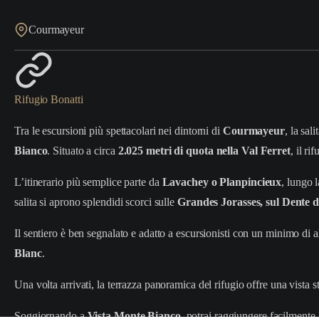
Courmayeur
Rifugio Bonatti
Tra le escursioni più spettacolari nei dintorni di
Courmayeur
, la sali
Bianco
. Situato a circa
2.025 metri di quota nella Val Ferret
, il r
L’itinerario più semplice parte da
Lavachey o Planpincieux
, lungo 
salita si aprono splendidi scorci sulle
Grandes Jorasses, sul Dente d
Il sentiero è ben segnalato e adatto a escursionisti con un minimo di 
Blanc
.
Una volta arrivati, la terrazza panoramica del rifugio offre una vista s
Soggiornando a
Vista Monte Bianco
, potrai raggiungere facilmente